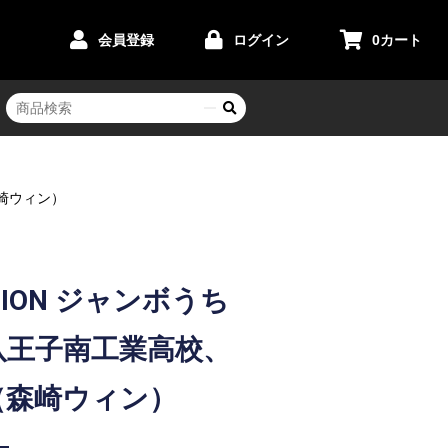
会員登録
ログイン
0
カート
森崎ウィン）
OTION ジャンボうち
八王子南工業高校、
（森崎ウィン）