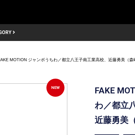
GORY
FAKE MOTION ジャンボうちわ／都立八王子南工業高校、近藤勇美（
NEW
FAKE M
わ／都立
近藤勇美