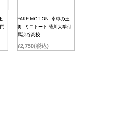
王
FAKE MOTION -卓球の王
長門
将- ミニトート 薩川大学付
属渋谷高校
¥2,750
(税込)