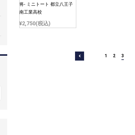
将- ミニトート 都立八王子
南工業高校
¥2,750
(税込)
1
2
3